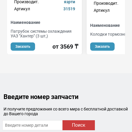
Производит.
язрти
Производит.
Артикул
31519
Артикул
Наименование
Наименование
Патрубок системы охлаждения
Колодки тормозные 
УАЗ "Хантер" (3 шт,)
о
от 3569 ₸
Заказать
Заказать
Введите номер запчасти
И получите предложения со всего мира с бесплатной доставкой
до Вашего города
Поиск