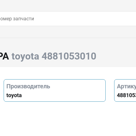
РА
toyota 4881053010
Производитель
Артик
toyota
488105