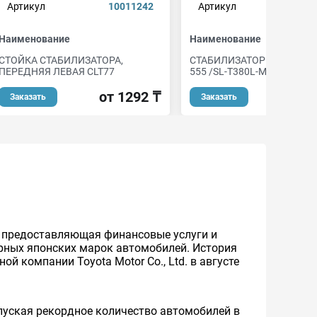
Артикул
10011242
Артикул
sl
Наименование
Наименование
СТОЙКА СТАБИЛИЗАТОРА,
СТАБИЛИЗАТОР 48810-5301
ПЕРЕДНЯЯ ЛЕВАЯ CLT77
555 /SL-T380L-M
от 1292 ₸
от 
Заказать
Заказать
же предоставляющая финансовые услуги и
ярных японских марок автомобилей. История
й компании Toyota Motor Co., Ltd. в августе
уская рекордное количество автомобилей в