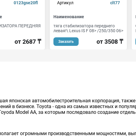
0123gse20fl
Артикул
clt77
е
Наименование
ИЗАТОРА ПЕРЕДНЯЯ
тяга стабилизатора переднего
левая!\ Lexus IS F 08> /250/350 06>
от 2687 ₸
от 3508 ₸
Заказать
нейшая японская автомобилестроительная корпорация, так
ий в бизнесе. Toyota - одна из самых известных и попул
Toyoda Model AA, за которым последовало создание отдельно
сполагает огромными производственными мощностями, вып