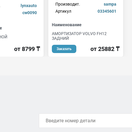
Производит.
sampa
.
lynxauto
Артикул
03345601
cw0090
Наименование
е
АМОРТИЗАТОР VOLVO FH12
НОЙ
ЗАДНИЙ
от 8799 ₸
от 25882 ₸
Заказать