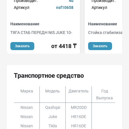
Производит.
4u
Производит.
Артикул
nsf10658
Артикул
Наименование
Наименование
ТЯГА СТАБ ПЕРЕДН NIS JUKE 10-
Стойка стабилизатор
от 4418 ₸
Заказать
Заказать
Транспортное средство
Марка
Модель
Двигатель
Год
Доп
Выпуска
Nissan
Qashqai
MR20DD
Nissan
Juke
HR16DE
Nissan
Tiida
HR16DE