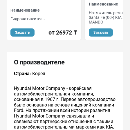
Наименование
Наименование
Натяжитель ремня Г
Santa Fe (00-) KIA Sor
Гидронатяжитель
MANDO
от 26972 ₸
о
Заказать
Заказать
О производителе
Страна:
Корея
Hyundai Motor Company - корейская
автомобилестроительная компания,
основанная в 1967 г. Первое автопроизодство
было основано на основе лицензий компании
Ford. На протяжении всей истории развития
Hyundai Motor Company связывали и
связывают партнерские отношения с такими
автомобилестроительными марками как KIA,