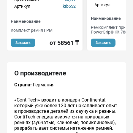
Артикул
Артикул
ktb552
Наименование
Наименование
Ремкомплект привод
Комплект ремня ГРМ
PowerGrip® Kit 7883-
от 58561 ₸
о
Заказать
Заказать
О производителе
Страна:
Германия
«ContiTech» входит в концерн Continental,
который уже более 120 лет накапливает опыт
в производстве деталей из каучука и резины.
ContiTech специализируется на приводных
ремнях (зубчатые, клиновые, поликлиновые),
разрабатывает системы натяжения ремней,