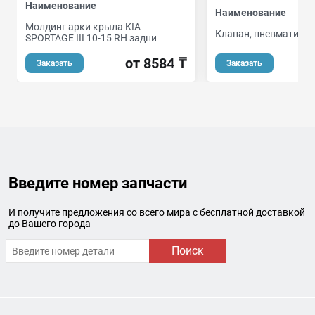
Наименование
Наименование
Молдинг арки крыла KIA
Клапан, пневматичес
SPORTAGE III 10-15 RH задни
от
от 8584 ₸
Заказать
Заказать
Введите номер запчасти
И получите предложения со всего мира с бесплатной доставкой
до Вашего города
Поиск