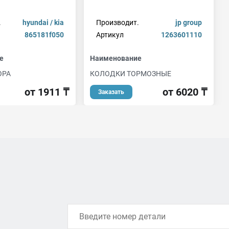
.
hyundai / kia
Производит.
jp group
865181f050
Артикул
1263601110
е
Наименование
ОРА
КОЛОДКИ ТОРМОЗНЫЕ
от 1911 ₸
от 6020 ₸
Заказать