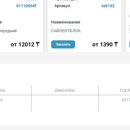
01110004f
Артикул
tab102
е
Наименование
передний
САЙЛЕНТБЛОК
от 12012 ₸
от 1390 ₸
Заказать
ель
Двигатель
Год 
ux
2011