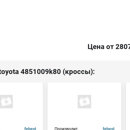
Цена от 280
toyota 4851009k80 (кроссы):
.
febest
Производит.
febest