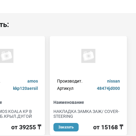
ть:
.
amos
Производит.
nissan
kkp120aersil
Артикул
48474jd000
е
Наименование
OS KOALA KP В
НАКЛАДКА ЗАМКА ЗАЖ/ COVER-
ЕБ.КРЫЛ.ДУГОЙ
STEERING
от 39255 ₸
от 15168 ₸
Заказать