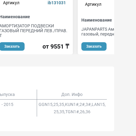
Артикул
ib131031
Артикул
mm
Наименование
Наименование
АМОРТИЗАТОР ПОДВЕСКИ
JAPANPARTS Амортизатор
ГАЗОВЫЙ ПЕРЕДНИЙ ЛЕВ./ПРАВ.
газовый, передний
T
от 1
от 9551 ₸
Заказать
Заказать
Выпуска
Доп. Инфо
 - 2015
GGN15,25,35,KUN1#,2#,3#,LAN15,
25,35,TGN1#,26,36