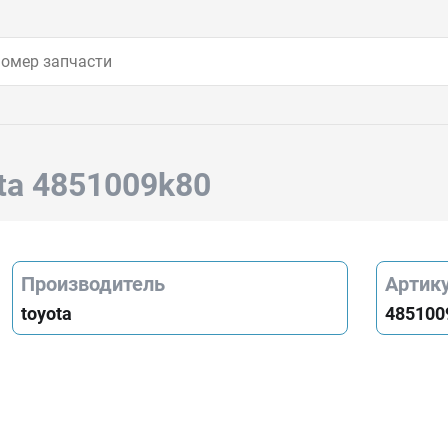
ta 4851009k80
Производитель
Артик
toyota
485100