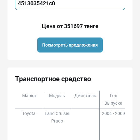
4513035421c0
Цена от 351697 тенге
Посмотреть предложения
Транспортное средство
Марка
Модель
Двигатель
Год
Доп
Выпуска
Toyota
Land Cruiser
2004 - 2009
GRJ1
Prado
120,
LJ12
2#,