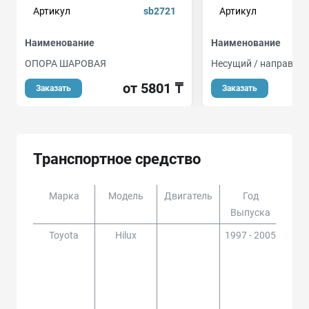
Артикул
sb2721
Артикул
Наименование
Наименование
ОПОРА ШАРОВАЯ
Несущий / направля
от 5801 ₸
о
Заказать
Заказать
Транспортное средство
Марка
Модель
Двигатель
Год
Доп
Выпуска
Toyota
Hilux
1997 - 2005
KZN1
KDN,
,YN,
15#,
,