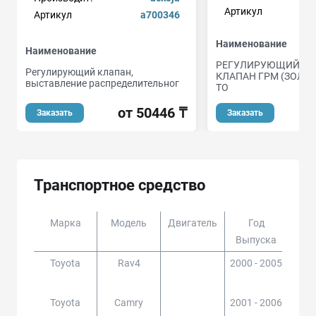
Артикул
Артикул
a700346
Наименование
Наименование
РЕГУЛИРУЮЩИЙ М
Регулирующий клапан,
КЛАПАН ГРМ (ЗОЛО
выставление распределительног
TO
от 50446 ₸
Заказать
Заказать
Транспортное средство
Марка
Модель
Двигатель
Год
Доп
Выпуска
Toyota
Rav4
2000 - 2005
ACA2
#,
Toyota
Camry
2001 - 2006
ACV