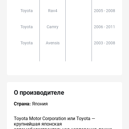
Toyota
Rav4
2005 - 2008
ACA3
#,
Toyota
Camry
2006 - 2011
ACV4
0,
Toyota
Avensis
2003 - 2008
ADT2
25#,
ZZ
О производителе
Страна:
Япония
Toyota Motor Corporation или Toyota —
крупнейшая японская