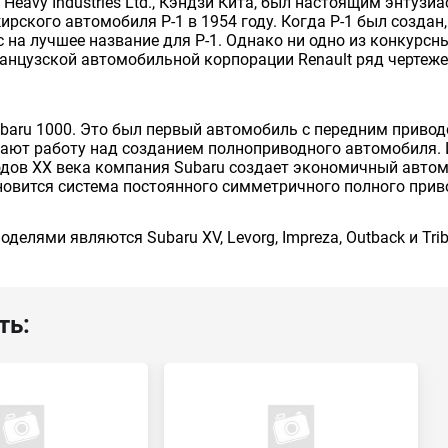
 Heavy Industries Ltd., Кэндзи Кита, был настоящим энтуз
ирского автомобиля Р-1 в 1954 году. Когда P-1 был создан
на лучшее название для P-1. Однако ни одно из конкурсных
анцузской автомобильной корпорации Renault ряд чертежей
ubaru 1000. Это был первый автомобиль с передним приво
ют работу над созданием полноприводного автомобиля. И 
годов XX века компания Subaru создает экономичный авто
новится система постоянного симметричного полного прив
лями являются Subaru XV, Levorg, Impreza, Outback и Trib
ть: