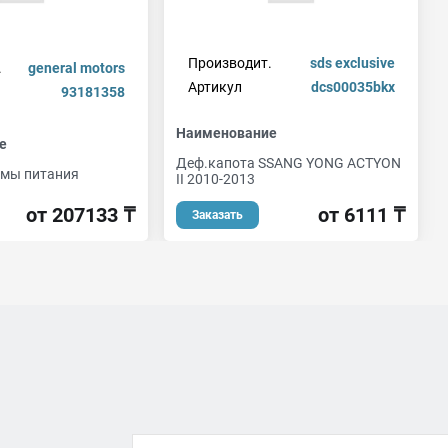
Производит.
sds exclusive
.
general motors
Артикул
dcs00035bkx
93181358
Наименование
е
Деф.капота SSANG YONG ACTYON
емы питания
II 2010-2013
от 207133 ₸
от 6111 ₸
Заказать