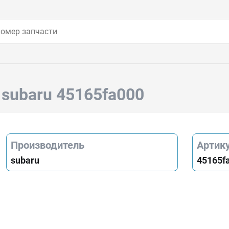
Й
subaru 45165fa000
Производитель
Артик
subaru
45165f