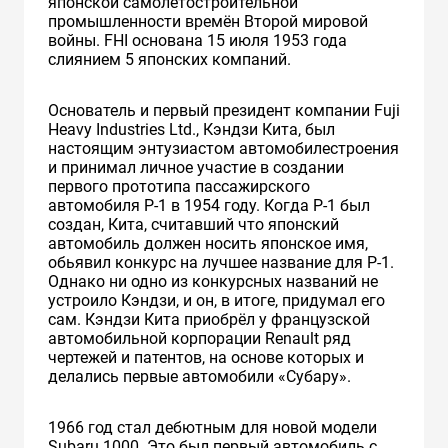
японской самолётостроительной
промышленности времён Второй мировой
войны. FHI основана 15 июля 1953 года
слиянием 5 японских компаний.
Основатель и первый президент компании Fuji
Heavy Industries Ltd., Кэндзи Кита, был
настоящим энтузиастом автомобилестроения
и принимал личное участие в создании
первого прототипа пассажирского
автомобиля Р-1 в 1954 году. Когда P-1 был
создан, Кита, считавший что японский
автомобиль должен носить японское имя,
обьявил конкурс на лучшее название для P-1.
Однако ни одно из конкурсных названий не
устроило Кэндзи, и он, в итоге, придумал его
сам. Кэндзи Кита приобрёл у французской
автомобильной корпорации Renault ряд
чертежей и патентов, на основе которых и
делались первые автомобили «Субару».
1966 год стал дебютным для новой модели
Subaru 1000. Это был первый автомобиль с