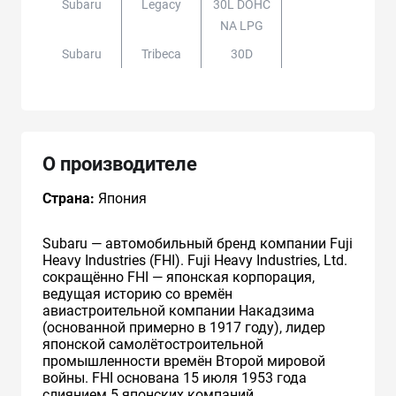
Subaru
Legacy
30L DOHC
NA LPG
Subaru
Tribeca
30D
О производителе
Страна:
Япония
Subaru — автомобильный бренд компании Fuji
Heavy Industries (FHI). Fuji Heavy Industries, Ltd.
сокращённо FHI — японская корпорация,
ведущая историю со времён
авиастроительной компании Накадзима
(основанной примерно в 1917 году), лидер
японской самолётостроительной
промышленности времён Второй мировой
войны. FHI основана 15 июля 1953 года
слиянием 5 японских компаний.