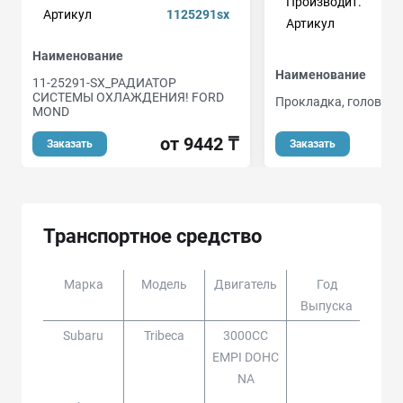
Производит.
Артикул
1125291sx
Артикул
Наименование
Наименование
11-25291-SX_РАДИАТОР
СИСТЕМЫ ОХЛАЖДЕНИЯ! FORD
Прокладка, головка 
MOND
от 9442 ₸
Заказать
Заказать
Транспортное средство
Марка
Модель
Двигатель
Год
Доп
Выпуска
Subaru
Tribeca
3000CC
EMPI DOHC
NA