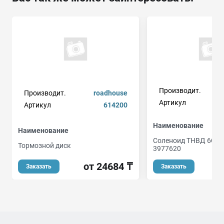
Производит.
Производит.
roadhouse
Артикул
Артикул
614200
Наименование
Наименование
Соленоид ТНВД 6CT, I
Тормозной диск
3977620
от 24684 ₸
о
Заказать
Заказать