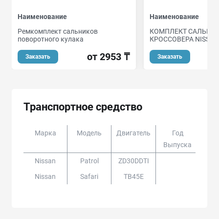
Наименование
Наименование
Ремкомплект сальников
КОМПЛЕКТ САЛЬНИ
поворотного кулака
КРОССОВЕРА NISSAN
от 2953 ₸
Заказать
Заказать
Транспортное средство
Марка
Модель
Двигатель
Год
Доп
Выпуска
Nissan
Patrol
ZD30DDTI
Nissan
Safari
TB45E