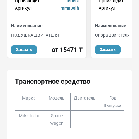
Производит.
febest
Производит.
Артикул
mmn38lh
Артикул
Наименование
Наименование
ПОДУШКА ДВИГАТЕЛЯ
Опора двигателя
от 15471 ₸
о
Заказать
Заказать
Транспортное средство
Марка
Модель
Двигатель
Год
Доп
Выпуска
Mitsubishi
Space
Wagon