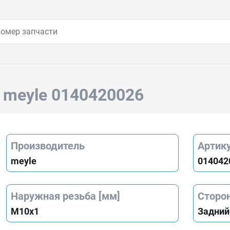
г
meyle 0140420026
Производитель
Артик
meyle
014042
Наружная резьба [мм]
Сторо
M10x1
Задний