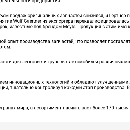
 деятельности предприятия.
бъем продаж оригинальных запчастей снизился, и Гертнер
ятие Wulf Gaertner из экспортера переквалифицировалась 
ок, известные под брендом Meyle. Продукция с этим имене
ьшой опыт производства запчастей, что позволяет поставл
ртам.
части для легковых и грузовых автомобилей различных ма
нием инновационных технологий и обладают улучшенными
кции, тщательно контролируя каждый этап производства. 
странах мира, а ассортимент насчитывает более 170 тысяч