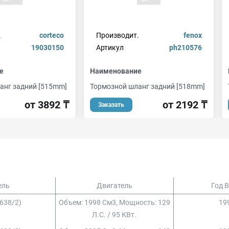
.
corteco
Производит.
fenox
19030150
Артикул
ph210576
е
Наименование
анг задний [515mm]
Тормозной шланг задний [518mm]
от 3892 ₸
от 2192 ₸
Заказать
ель
Двигатель
Год 
(638/2)
Объем: 1998 См3, Мощность: 129
199
Л.с. / 95 КВт.