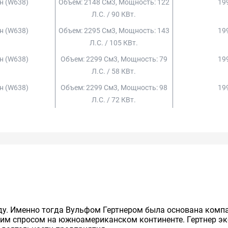
он (w638)
Объем: 2148 См3, Мощность: 122
199
Л.с. / 90 КВт.
он (w638)
Объем: 2295 См3, Мощность: 143
199
Л.с. / 105 КВт.
он (w638)
Объем: 2299 См3, Мощность: 79
199
Л.с. / 58 КВт.
он (w638)
Объем: 2299 См3, Мощность: 98
199
Л.с. / 72 КВт.
ду. Именно тогда Вульфом Гертнером была основана компа
шим спросом на южноамериканском континенте. Гертнер эк