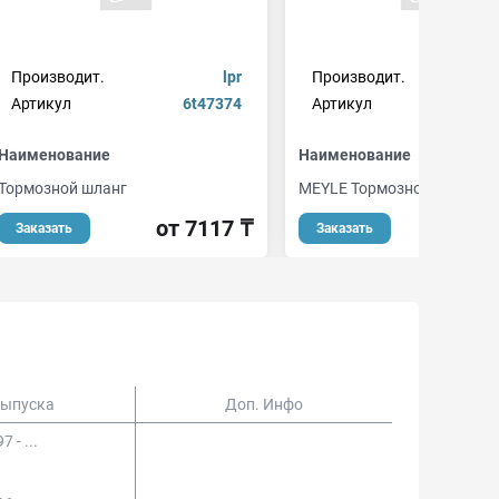
Производит.
lpr
Производит.
Артикул
6t47374
Артикул
01404
Наименование
Наименование
Тормозной шланг
MEYLE Тормозной шланг
от 7117 ₸
от 
Заказать
Заказать
Выпуска
Доп. Инфо
7 - ...