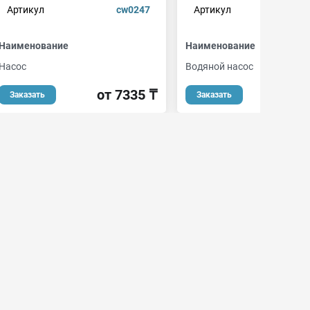
Артикул
cw0247
Артикул
2
Наименование
Наименование
Насос
Водяной насос
от 7335 ₸
Заказать
Заказать