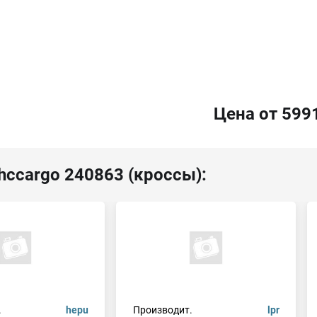
Цена от 599
hccargo 240863 (кроссы):
.
hepu
Производит.
lpr