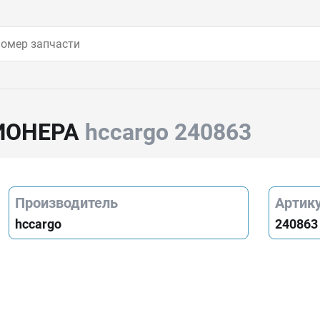
ИОНЕРА
hccargo 240863
Производитель
Артик
hccargo
240863