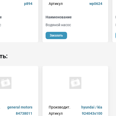
p894
Артикул
wp0624
е
Наименование
с
Водяной насос
Заказать
ть:
.
general motors
Производит.
hyundai / kia
84738011
Артикул
924043s100