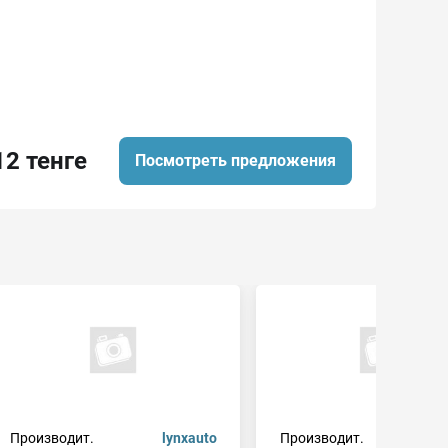
12 тенге
Посмотреть предложения
Производит.
lynxauto
Производит.
m