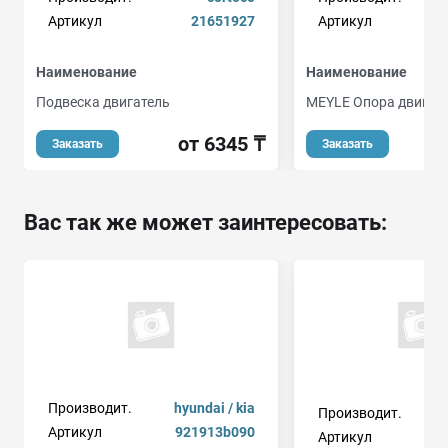
Артикул
21651927
Артикул
Наименование
Наименование
Подвеска двигатель
MEYLE Опора двигат
от 6345 ₸
о
Заказать
Заказать
Вас так же может заинтересовать:
Производит.
hyundai / kia
Производит.
Артикул
921913b090
Артикул