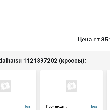
Цена от 85
daihatsu 1121397202 (кроссы):
.
bga
Производит.
bga