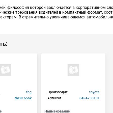
ией, философия которой заключается в корпоративном слог
тические требования водителей в компактный формат, с
факторам. В стремительно увеличивающемся автомобильн
ть:
.
thg
Производит.
toyota
thc9165nk
Артикул
0494730131
е
Наименование