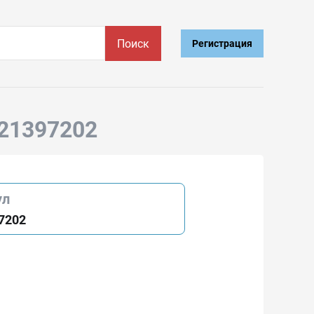
Поиск
Регистрация
121397202
ул
7202