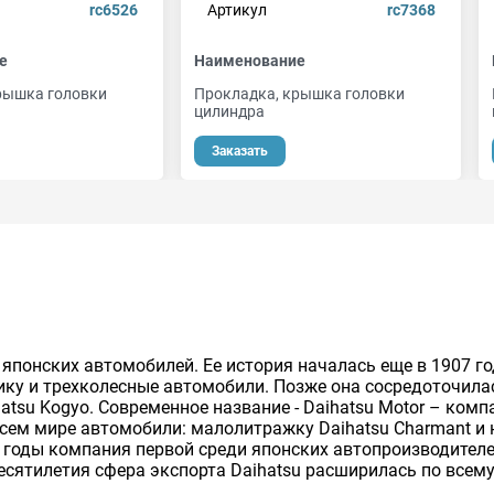
rc6526
Артикул
rc7368
е
Наименование
рышка головки
Прокладка, крышка головки
цилиндра
Заказать
 японских автомобилей. Ее история началась еще в 1907 го
ику и трехколесные автомобили. Позже она сосредоточила
su Kogyo. Современное название - Daihatsu Motor – компан
всем мире автомобили: малолитражку Daihatsu Charmant и 
эти годы компания первой среди японских автопроизводител
есятилетия сфера экспорта Daihatsu расширилась по всему