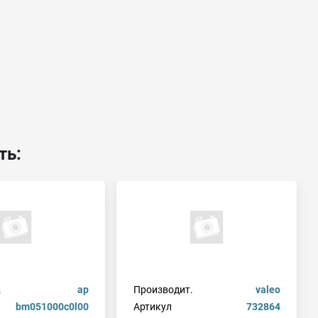
ть:
.
ap
Производит.
valeo
bm051000c0l00
Артикул
732864