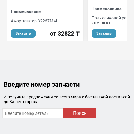
Наименование
Наименование
Поликлиновой реме
Амортизатор 32267MM
комплект
от 32822 ₸
о
Заказать
Заказать
Введите номер запчасти
И получите предложения со всего мира с бесплатной доставкой
до Вашего города
Поиск