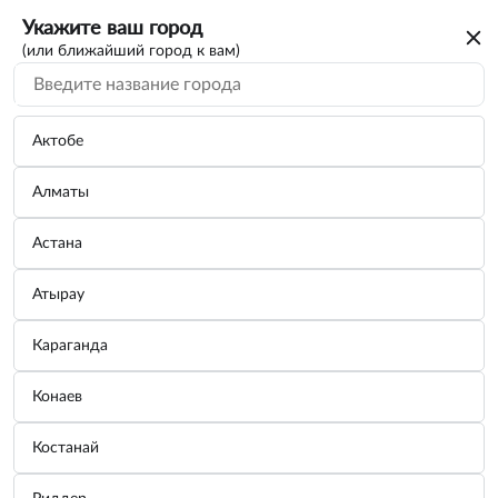
Укажите ваш город
(или ближайший город к вам)
Поиск по каталогу
По VIN/Узлам
По параметрам
Актобе
Алматы
Астана
Атырау
Вы искали каталог на автомобиль
Караганда
SUZUKI
Конаев
Для дальнейшего просмотра нужно авторизоваться. От вас
только номер телефона
потребуется
Костанай
Зарегистрироваться