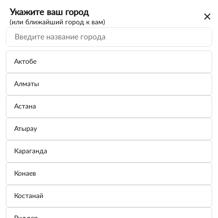
Укажите ваш город
(или ближайший город к вам)
Поиск по каталогу
По VIN/Узлам
По параметрам
Актобе
Алматы
Астана
Атырау
Вы искали каталог на автомобиль
Караганда
OPEL-VAUXHALL
Конаев
Для дальнейшего просмотра нужно авторизоваться. От вас
только номер телефона
потребуется
Костанай
Зарегистрироваться