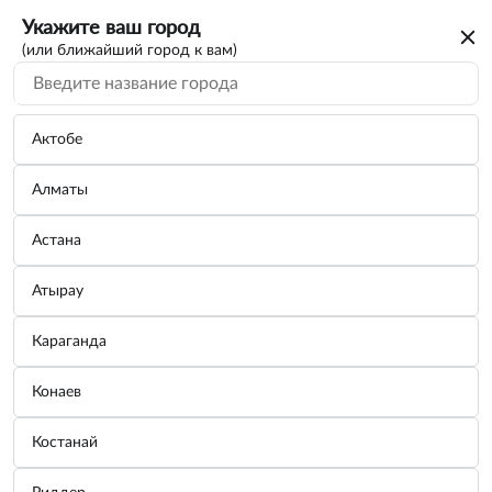
Укажите ваш город
(или ближайший город к вам)
Поиск по каталогу
По VIN/Узлам
По параметрам
Актобе
Алматы
Астана
Атырау
Вы искали каталог на автомобиль
Караганда
INFINITI
Конаев
Для дальнейшего просмотра нужно авторизоваться. От вас
только номер телефона
потребуется
Костанай
Зарегистрироваться